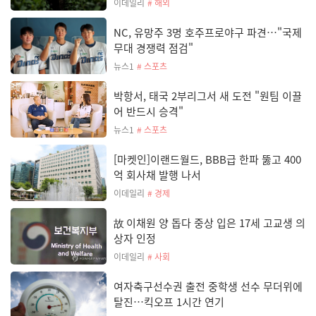
이데일리
# 해외
NC, 유망주 3명 호주프로야구 파견…"국제
무대 경쟁력 점검"
뉴스1
# 스포츠
박항서, 태국 2부리그서 새 도전 "원팀 이끌
어 반드시 승격"
뉴스1
# 스포츠
[마켓인]이랜드월드, BBB급 한파 뚫고 400
억 회사채 발행 나서
이데일리
# 경제
故 이채원 양 돕다 중상 입은 17세 고교생 의
상자 인정
이데일리
# 사회
여자축구선수권 출전 중학생 선수 무더위에
탈진…킥오프 1시간 연기