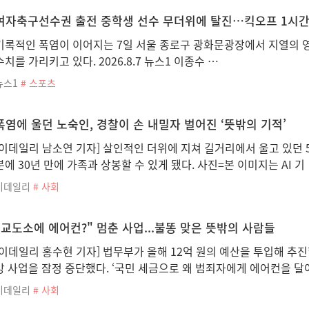
여자축구선수권 출전 중학생 선수 무더위에 탈진…킥오프 1시간
기록적인 폭염이 이어지는 7일 서울 종로구 광화문광장에서 지열의 영
수치를 가리키고 있다. 2026.8.7 뉴스1 이종수 …
뉴스1
# 스포츠
폭염에 울던 노숙인, 경찰이 손 내밀자 벌어진 ‘뜻밖의 기적’
[이데일리 남소연 기자] 살인적인 더위에 지쳐 길거리에서 울고 있던 
분에 30년 만에 가족과 상봉할 수 있게 됐다. 사진=본 이미지는 AI 기
이데일리
# 사회
"교도소에 에어컨?" 멈춘 사업...불똥 맞은 뜻밖의 사람들
[이데일리 홍수현 기자] 법무부가 올해 12억 원의 예산을 투입해 추
강 사업을 잠정 중단했다. ‘국민 세금으로 왜 범죄자에게 에어컨을 
이데일리
# 사회