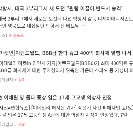
박항서, 태국 2부리그서 새 도전 "원팀 이끌어 반드시 승격"
태국 2부리그에서 새로운 도전에 나선 박항서 감독 디제이매니지먼트
국민 영웅으로 대접받던 박항서 전 베트남 …
뉴스1
# 스포츠
[마켓인]이랜드월드, BBB급 한파 뚫고 400억 회사채 발행 나서
[이데일리 마켓in 김연서 기자]이랜드월드(BBB0)가 최대 400억원 
BBB급 회사채에 대한 투자심리가 위축된 가운데 스파오 등 가성비 
이데일리
# 경제
故 이채원 양 돕다 중상 입은 17세 고교생 의상자 인정
[사진=연합뉴스] [이데일리 허지은 기자] 장윤기 사건 피해자인 고(故
상을 입은 17세 고등학생 A군에 대한 의상자 지정이 인정됐다. 7일
이데일리
# 사회