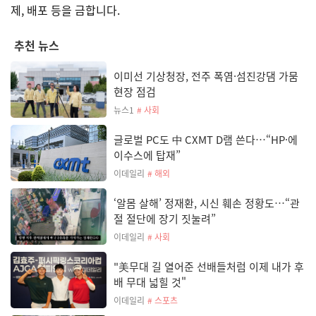
제, 배포 등을 금합니다.
추천 뉴스
이미선 기상청장, 전주 폭염·섬진강댐 가뭄
현장 점검
뉴스1
# 사회
글로벌 PC도 中 CXMT D램 쓴다…“HP·에
이수스에 탑재”
이데일리
# 해외
‘알몸 살해’ 정재환, 시신 훼손 정황도…“관
절 절단에 장기 짓눌려”
이데일리
# 사회
"美무대 길 열어준 선배들처럼 이제 내가 후
배 무대 넓힐 것"
이데일리
# 스포츠