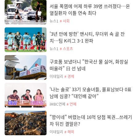
서울 폭염에 어제 하루 39명 쓰러졌다…온
열질환자 이틀 연속 최다
뉴스1
# 사회
'3년 만에 방한' 맨시티, 무더위 속 골 잔
치…팀 K리그 3-1 완파
뉴스1
# 스포츠
구호품 보냈더니 "한국산 물 싫어, 화장실
떠올라" 日 선 넘네
이데일리
# 경제
‘나는 솔로’ 33기 모솔녀들, 몰표남보다 0표
남에 심쿵? “대인배 같아”
iMBC연예
# 연예
"꽝이네" 버렸는데 16억 당첨 복권...쓰레기
차 뒤진 결말은?
이데일리
# 해외