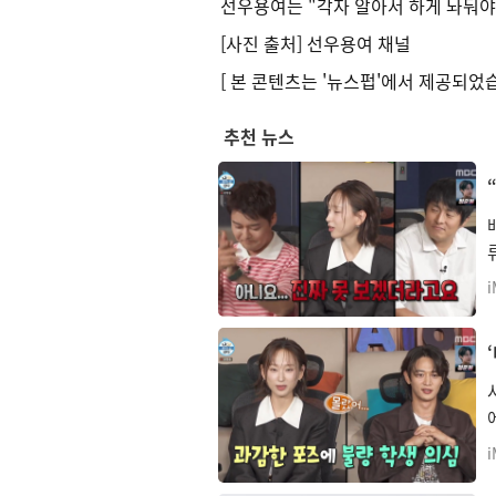
선우용여는 "각자 알아서 하게 놔둬야지”라
[사진 출처] 선우용여 채널
[ 본 콘텐츠는 '뉴스펍'에서 제공되었습
추천 뉴스