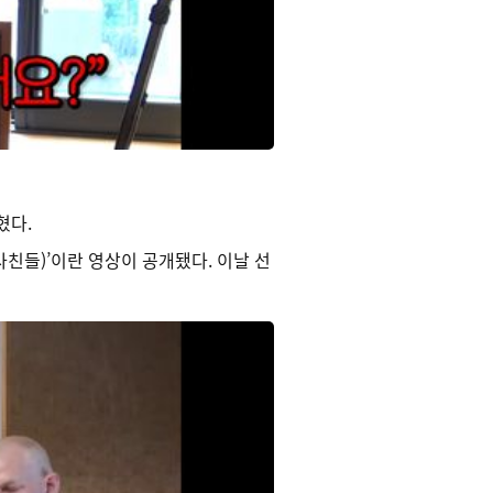
혔다.
친들)’이란 영상이 공개됐다. 이날 선