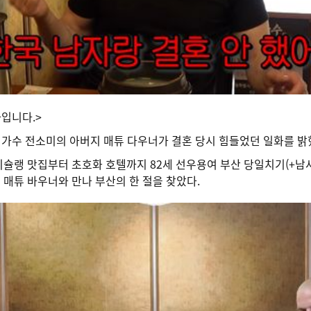
사입니다.>
여’ 가수 전소미의 아버지 매튜 다우너가 결혼 당시 힘들었던 일화를 밝
미슐랭 맛집부터 초호화 호텔까지 82세 선우용여 부산 당일치기(+남사
 매튜 바우너와 만나 부산의 한 절을 찾았다.