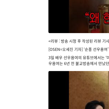
<리뷰 : 방송 시청 후 작성된 리뷰 기
[OSEN=오세진 기자] ‘순풍 선우용
3일 배우 선우용여의 유튜브에서는 ‘
우용여는 6년 전 불교방송에서 만났던