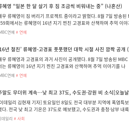
류혜영 “일본 한 달 살기 후 짐 조금씩 비워내는 중” (나혼산)
배우 류혜영이 짐 버리기 프로젝트 중이라고 밝혔다. 8월 7일 방송된 M
659회에서는 류혜영이 16년 지기 찐친 고경표와 산책하며 추억 이야
iMBC연예
# 연예
‘16년 절친’ 류혜영-고경표 풋풋했던 대학 시절 사진 깜짝 공개 
배우 류혜영과 고경표의 과거 사진이 공개됐다. 8월 7일 방송된 MBC 
서는 류혜영이 16년 지기 찐친 고경표와 산책하며 추억 이야기를 나
iMBC연예
# 연예
주말도 무더위 계속…낮 최고 37도, 수도권·강원 비 소식[오늘날
[이데일리 김현재 기자] 토요일인 8일도 전국 대부분 지역에 폭염특
겠다. 전국 낮 최고 기온은 37도로 예보됐고, 수도권과 충청·남부 내
이데일리
# 사회