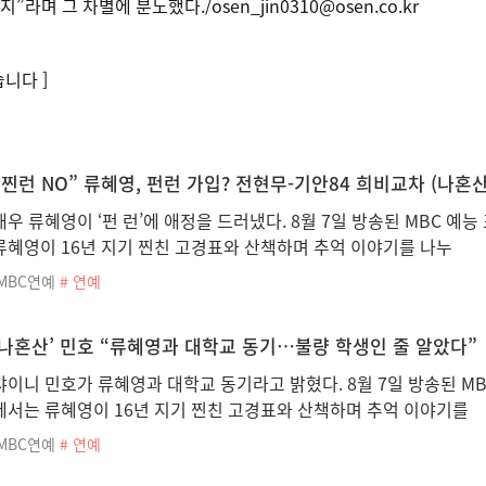
며 그 차별에 분노했다./osen_jin0310@osen.co.kr
니다 ]
“찐런 NO” 류혜영, 펀런 가입? 전현무-기안84 희비교차 (나혼산
배우 류혜영이 ‘펀 런’에 애정을 드러냈다. 8월 7일 방송된 MBC 예능
류혜영이 16년 지기 찐친 고경표와 산책하며 추억 이야기를 나누
iMBC연예
# 연예
‘나혼산’ 민호 “류혜영과 대학교 동기…불량 학생인 줄 알았다”
샤이니 민호가 류혜영과 대학교 동기라고 밝혔다. 8월 7일 방송된 MBC
에서는 류혜영이 16년 지기 찐친 고경표와 산책하며 추억 이야기를
iMBC연예
# 연예