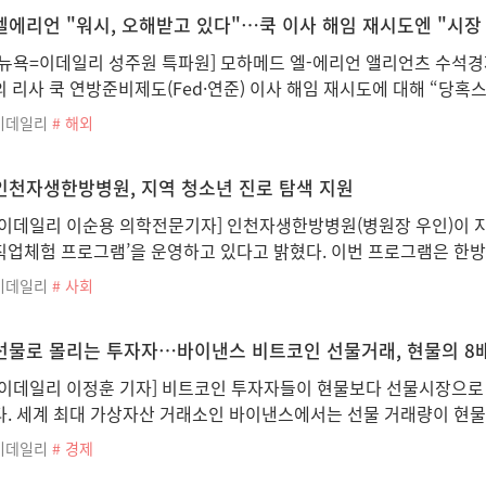
엘에리언 "워시, 오해받고 있다"…쿡 이사 해임 재시도엔 "시장
[뉴욕=이데일리 성주원 특파원] 모하메드 엘-에리언 앨리언츠 수석
의 리사 쿡 연방준비제도(Fed·연준) 이사 해임 재시도에 대해 “당혹
이데일리
# 해외
인천자생한방병원, 지역 청소년 진로 탐색 지원
[이데일리 이순용 의학전문기자] 인천자생한방병원(병원장 우인)이 지역
직업체험 프로그램’을 운영하고 있다고 밝혔다. 이번 프로그램은 한방
이데일리
# 사회
선물로 몰리는 투자자…바이낸스 비트코인 선물거래, 현물의 8
[이데일리 이정훈 기자] 비트코인 투자자들이 현물보다 선물시장으로
다. 세계 최대 가상자산 거래소인 바이낸스에서는 선물 거래량이 현물
이데일리
# 경제