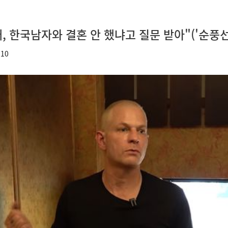
내, 한국남자와 결혼 안 했냐고 질문 받아"('순풍
:10