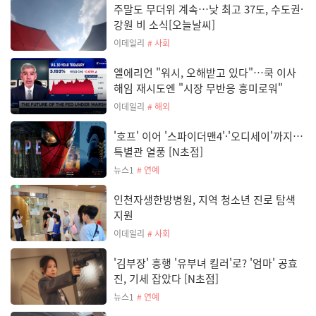
주말도 무더위 계속…낮 최고 37도, 수도권·
강원 비 소식[오늘날씨]
이데일리
# 사회
엘에리언 "워시, 오해받고 있다"…쿡 이사
해임 재시도엔 "시장 무반응 흥미로워"
이데일리
# 해외
'호프' 이어 '스파이더맨4'·'오디세이'까지…
특별관 열풍 [N초점]
뉴스1
# 연예
인천자생한방병원, 지역 청소년 진로 탐색
지원
이데일리
# 사회
'김부장' 흥행 '유부녀 킬러'로? '엄마' 공효
진, 기세 잡았다 [N초점]
뉴스1
# 연예