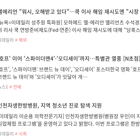
엘에리언 "워시, 오해받고 있다"…쿡 이사 해임 재시도엔 "시장
[뉴욕=이데일리 성주원 특파원] 모하메드 엘-에리언 앨리언츠 수석
의 리사 쿡 연방준비제도(Fed·연준) 이사 해임 재시도에 대해 “당혹
이데일리
# 해외
'호프' 이어 '스파이더맨4'·'오디세이'까지…특별관 열풍 [N초점
'호프', '스파이더맨: 브랜드 뉴 데이', '오디세이' 포스터한국 영화 '
브랜드 뉴 데이'와 '오디세이'가 잇달아 개…
뉴스1
# 연예
인천자생한방병원, 지역 청소년 진로 탐색 지원
[이데일리 이순용 의학전문기자] 인천자생한방병원(병원장 우인)이 지역
직업체험 프로그램’을 운영하고 있다고 밝혔다. 이번 프로그램은 한방
이데일리
# 사회