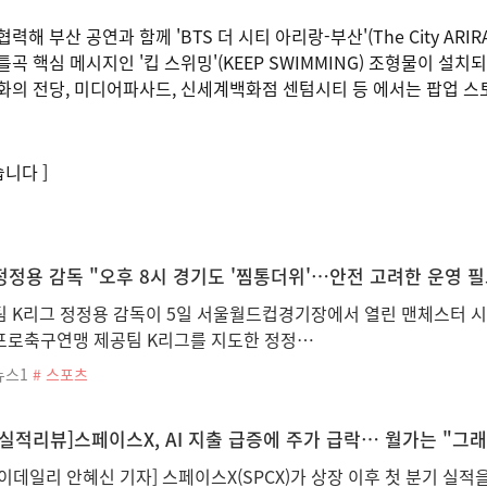
해 부산 공연과 함께 'BTS 더 시티 아리랑-부산'(The City ARIR
틀곡 핵심 메시지인 '킵 스위밍'(KEEP SWIMMING) 조형물이 
화의 전당, 미디어파사드, 신세계백화점 센텀시티 등 에서는 팝업 스
니다 ]
정정용 감독 "오후 8시 경기도 '찜통더위'…안전 고려한 운영 필
팀 K리그 정정용 감독이 5일 서울월드컵경기장에서 열린 맨체스터 시
프로축구연맹 제공팀 K리그를 지도한 정정…
뉴스1
# 스포츠
[실적리뷰]스페이스X, AI 지출 급증에 주가 급락… 월가는 "그
[이데일리 안혜신 기자] 스페이스X(SPCX)가 상장 이후 첫 분기 실