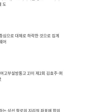
에 도
 중심으로 대체로 하락한 것으로 집계
트웨어
전여고부설방통고 2)이 제2회 김효주-퍼
랐
하는 상선 항로의 지리적 좌표에 합의