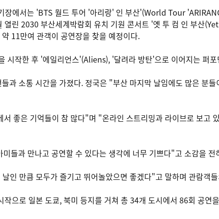
는 'BTS 월드 투어 '아리랑' 인 부산'(World Tour 'ARIRANG
열린 2030 부산세계박람회 유치 기원 콘서트 '옛 투 컴 인 부산(Yet to 
 약 11만여 관객이 공연장을 찾을 예정이다.
공연을 시작한 후 '에일리언스'(Aliens), '달려라 방탄'으로 이어지는
팬들과 소통 시간을 가졌다. 정국은 "부산 마지막 날임에도 많은 분들이
산에서 좋은 기억들이 참 많다"며 "온라인 스트리밍과 라이브로 보고 
 아미들과 만나고 공연할 수 있다는 생각에 너무 기쁘다"고 소감을 전
있는 날인 만큼 모두가 즐기고 뛰어놀았으면 좋겠다"고 말하며 관람객들
시작으로 일본 도쿄, 북미 등지를 거쳐 총 34개 도시에서 86회 공연을