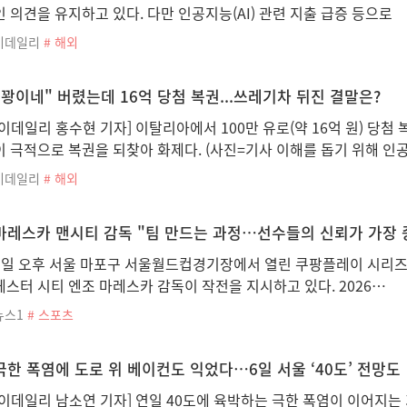
인 의견을 유지하고 있다. 다만 인공지능(AI) 관련 지출 급증 등으로
이데일리
# 해외
"꽝이네" 버렸는데 16억 당첨 복권...쓰레기차 뒤진 결말은?
[이데일리 홍수현 기자] 이탈리아에서 100만 유로(약 16억 원) 당
이 극적으로 복권을 되찾아 화제다. (사진=기사 이해를 돕기 위해 인
이데일리
# 해외
마레스카 맨시티 감독 "팀 만드는 과정…선수들의 신뢰가 가장 
5일 오후 서울 마포구 서울월드컵경기장에서 열린 쿠팡플레이 시리즈 
체스터 시티 엔조 마레스카 감독이 작전을 지시하고 있다. 2026…
뉴스1
# 스포츠
극한 폭염에 도로 위 베이컨도 익었다…6일 서울 ‘40도’ 전망도
[이데일리 남소연 기자] 연일 40도에 육박하는 극한 폭염이 이어지는