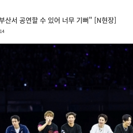
부산서 공연할 수 있어 너무 기뻐" [N현장]
14