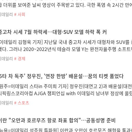
급 더위를 보여준 날씨 영상이 주목받고 있다. 극한 폭염 속 2시간 만
이데일리
# 사회
중고차 시세 7월 하락세…대형·SUV 모델 하락 폭 커
[이데일리 김형욱 기자] 지난달 국내 중고차 시세가 대형차와 SUV를
됐다. 그러나 2020~2022년식 테슬라 모델 Y는 완전자율주행 소프
이데일리
# 경제
'5타 차 독주' 정우진, '연장 한방' 배윤설…꿈의 티켓 품었다
[원주=이데일리 스타in 주미희 기자] 정우진(대연고 2)과 배윤설(대
시픽링스코리아컵 AJGA 챔피언십 with 이데일리 남녀부 정상에 올
이데일리
# 스포츠
이란 "오만과 호르무즈 항로 좌표 합의"…공동성명 준비
[뉴욕=이데일리 성주원 특파원] 이란과 오만이 호르무즈 해협을 통과