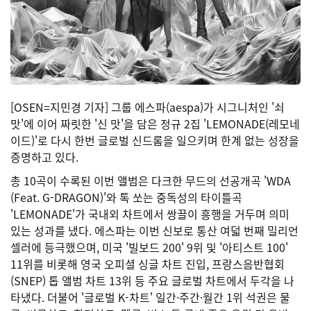
[OSEN=지민경 기자] 그룹 에스파(aespa)가 시그니처인 '쇠
맛'에 이어 짜릿한 '신 맛'을 담은 정규 2집 'LEMONADE(레모네
이드)'로 다시 한번 글로벌 신드롬을 일으키며 한계 없는 성장을
증명하고 있다.
총 10곡이 수록된 이번 앨범은 다크한 무드의 선공개곡 'WDA
(Feat. G-DRAGON)'와 톡 쏘는 중독성의 타이틀곡
'LEMONADE'가 국내외 차트에서 쌍끌이 흥행을 거두며 의미
있는 성과를 냈다. 에스파는 이번 신보로 통산 여덟 번째 밀리언
셀러에 등극했으며, 미국 '빌보드 200' 9위 및 '아티스트 100'
11위를 비롯해 영국 오피셜 싱글 차트 진입, 프랑스음반협회
(SNEP) 톱 앨범 차트 13위 등 주요 글로벌 차트에서 두각을 나
타냈다. 더불어 '글로벌 K-차트' 일간·주간·월간 1위 석권은 물