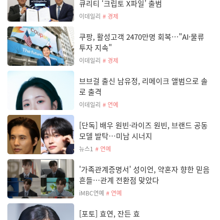
큐리티 ‘크립토 X파일’ 출범
이데일리
# 경제
쿠팡, 활성고객 2470만명 회복…"AI·물류
투자 지속"
이데일리
# 경제
브브걸 출신 남유정, 리메이크 앨범으로 솔
로 출격
이데일리
# 연예
[단독] 배우 원빈·라이즈 원빈, 브랜드 공동
모델 발탁…미남 시너지
뉴스1
# 연예
'가족관계증명서' 성이언, 약혼자 향한 믿음
흔들…관계 전환점 맞았다
iMBC연예
# 연예
[포토] 효연, 잔든 효