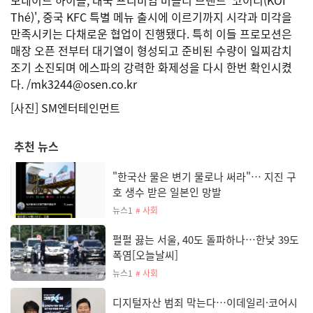
Thé)', 중국 KFC 특별 메뉴 출시에 이르기까지 시각과 미각을
만족시키는 다채로운 협업이 진행됐다. 특히 이들 프로모션은
매장 오픈 전부터 대기열이 형성되고 준비된 수량이 일찌감치
조기 소진되며 에스파의 강력한 화제성을 다시 한번 확인시켰
다. /mk3244@osen.co.kr
[사진] SM엔터테인먼트
추천 뉴스
"한국산 물은 변기 물로나 써라"… 지진 구
호 생수 받은 일본인 망발
뉴스1
# 사회
펄펄 끓는 서울, 40도 돌파하나…한낮 39도
폭염[오늘날씨]
뉴스1
# 사회
디지털자산 범죄 막는다…이데일리·코어시